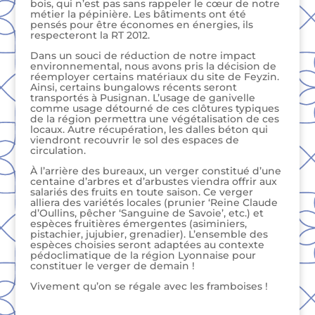
bois, qui n’est pas sans rappeler le cœur de notre
métier la pépinière. Les bâtiments ont été
pensés pour être économes en énergies, ils
respecteront la RT 2012.
Dans un souci de réduction de notre impact
environnemental, nous avons pris la décision de
réemployer certains matériaux du site de Feyzin.
Ainsi, certains bungalows récents seront
transportés à Pusignan. L’usage de ganivelle
comme usage détourné de ces clôtures typiques
de la région permettra une végétalisation de ces
locaux. Autre récupération, les dalles béton qui
viendront recouvrir le sol des espaces de
circulation.
À l’arrière des bureaux, un verger constitué d’une
centaine d’arbres et d’arbustes viendra offrir aux
salariés des fruits en toute saison. Ce verger
alliera des variétés locales (prunier ‘Reine Claude
d’Oullins, pêcher ‘Sanguine de Savoie’, etc.) et
espèces fruitières émergentes (asiminiers,
pistachier, jujubier, grenadier). L’ensemble des
espèces choisies seront adaptées au contexte
pédoclimatique de la région Lyonnaise pour
constituer le verger de demain !
Vivement qu’on se régale avec les framboises !